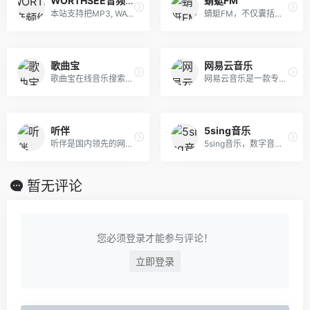
WORTHSEE音频编辑工具箱
蜻蜓FM
本站支持把MP3, WAV, FLAC, AAC, OGG, M4A, M4R, WMA, OPUS, AIFF, MMF, APE, TTA, APE, VQF, XMA, MPC, MACE, MP1, MP2等格式音频编辑操作
蜻蜓FM，不仅囊括数千家FM广播电台，还涵盖有声小说、儿童故事、相声评书、戏曲、音乐、脱口秀、鬼故事、情感故事、财经科技、新闻历史人文、健康教育等30多类的有声读物或音频节目。更有高晓松、老梁、张召忠、蒋勋等精品有声读物和音频在线收听。蜻蜓FM作为用户喜爱的有声听书应用，为广大听众呈现前沿丰富的有声读物、有声小说和广播电台节目。下载蜻蜓fm，听书听小说听电台，更多的世界用听的。
歌曲宝
网易云音乐
歌曲宝在线音乐搜索，可以在线免费下载全网MP3付费歌曲、流行音乐、经典老歌等。曲库完整，更新迅速，试听流畅，支持高品质|无损音质~
网易云音乐是一款专注于发现与分享的音乐产品，依托专业音乐人、DJ、好友推荐及社交功能，为用户打造全新的音乐生活。
听伴
5sing音乐
听伴是国内领先的网络电台,汇聚了当前热门的网络电台节目如;音乐,相声,评书,脱口秀,鬼故事,广播剧等高质量音频节目。移动互联网的个性化手机电台,热门音频节目在线收听首选！
5sing音乐，数字音乐网站，汇集了大量的网络歌手的原创音乐歌曲及翻唱歌曲，提供大量歌曲的伴奏以及歌词免费下载，将喜爱的音乐或者歌曲作为手机彩铃下载。5sing是原创音乐人和音乐作品聚集地，致力于推动中国原创音乐的创作、传播和分享。
暂无评论
您必须登录才能参与评论！
立即登录