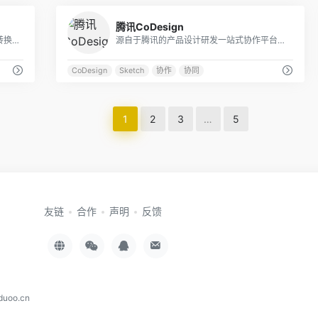
0
1
腾讯CoDesign
CAJ转PDF免费且不限制大小, 在线CAJ转换PDF文字可复制且保留书签和目录。同时还提供CAJ文件在线阅读浏览功能, 支持Windows, Mac, iPhone, Android, iPad, Linux, 鸿蒙OS以及其他操作系统!
源自于腾讯的产品设计研发一站式协作平台，支持在线导入预览 Sketch 设计稿、自动生成设计标注切图，灵活调用图标库、素材库，支持多种插件上传，让产品设计更轻松高效
CoDesign
Sketch
协作
协同
1
2
3
…
5
友链
合作
声明
反馈
duoo.cn