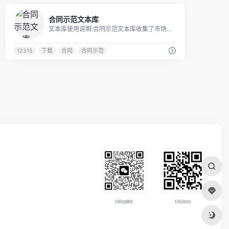
2
合同示范文本库
文本库使用说明:合同示范文本库收集了市场监管部门制定发布的合同示范文本，供社会公众查阅下载。当事人可以参照各类合同示范文本订立合同。根据规定，当事人参照合同示范文本订立合同的，应充分理解合同中条款的内容，并自行承担合同订立履行所发生的法律后果。当事人对合同条款理解发生争议时，应按照有关法律法规规定对条款进行解释。对于当事人利用、冒用合同示范文本，实施侵害消费者权益、危害国家利益和社会公共利益等合同违法行为的，各级市场监管部门一经发现，将依法追究其责任。
12315
下载
合同
合同示范
扫码加微信
扫码加QQ