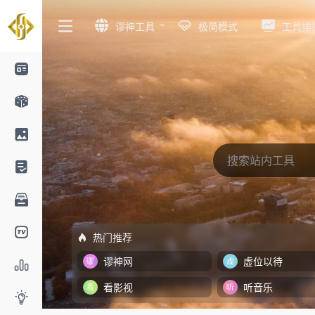
谬神工具
极简模式
工具排
热门推荐
谬神网
虚位以待
看影视
听音乐