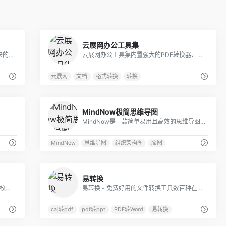
0
0
云展网办公工具集
小画桌-免费在线协作白板，一起定义未来的工作方式，轻量便捷 • 在线协同 • 全终端 • 可视化
云展网办公工具集内置强大的PDF转换器、音频工具和图片压缩拼接工具等，这些工具能在线使用，可以为用户解决PDF怎么转换成Word等难题，而且云展网办公工具集是永久免费！无广告！无限制！输出的文件没任何水印！
云展网
文档
格式转换
转换
1
0
MindNow极简思维导图
MindNow是一款简单易用且高效的思维导图软件，提供了思维导图、向右逻辑图、组织架构图、鱼骨图、括号图等十多种结构，支持多平台操作及内容同步，拥有海量精品模板可直接使用，适用于头脑风暴、思维整理、学习笔记和会议记录等多种场景使用，激发您的灵感与创意，有效提升工作和学习效率。
MindNow
思维导图
组织架构图
脑图
1
0
易转换
来自清华大学人机交互实验室，提供智能校对、网站巡检、文档比对和AI写作四大特色服务，为企事业单位的文字工作者带来高效的写作和核对体验，降低写作的难度，提高核对效率和准确率。
易转换 - 免费好用的文件转换工具数百种在线文件转换工具，行业领先的技术，简单易用，完全免费！易转换是一个免费且功能强大的在线办公和学术文档转换工具，支持PDF、Word、Excel、PPT、知网CAJ、CAD等百余种常用文档的格式转换、文件压缩、图片处理、文字识别
caj转pdf
pdf转ppt
PDF转Word
易转换