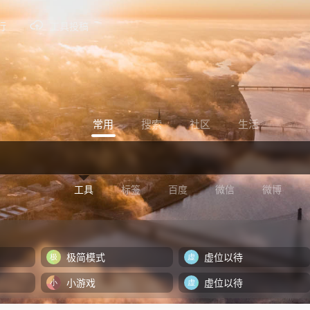
行
工具投稿
常用
搜索
社区
生活
工具
标签
百度
微信
微博
极简模式
虚位以待
小游戏
虚位以待