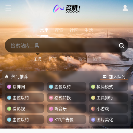
常用
搜索
社区
生活
工具
标签
百度
微信
微博
热门推荐
加入队列
谬神网
虚位以待
极简模式
虚位以待
格式转换
工具排行
看影视
听音乐
小游戏
虚位以待
K11广告位
图片美化