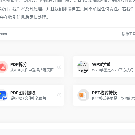
表魔方的内容都属于合规内容。但随着时间推移，ChartCube图表魔方的内容可能
我们，我们将及时处理，并且我们即谬神工具网不承担任何责任。若我们
会在收到信息后尽快处理。
html
谬神工
PDF拆分
WPS学堂
从PDF文件中选择指定页面拆分成新的PDF
WPS学堂是WPS官方技巧教程学习平台,包含WPS教程,Office教程,Word文字处理教程技巧,Excel表格函数功能图表, PPT演示幻灯片制作
PDF图片提取
PPT格式转换
提取PDF文件中的图片