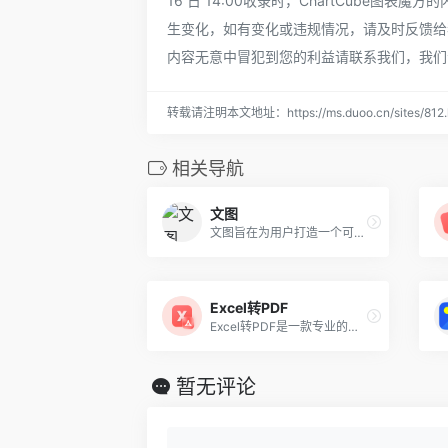
16 日 14:00收录时，ChartCube图
生变化，如有变化或违规情况，请及时反馈给
内容无意中冒犯到您的利益请联系我们，我们
转载请注明本文地址：https://ms.duoo.cn/sites/812.
相关导航
文图
文图旨在为用户打造一个可在线编辑、即时生成数据报告的工具，预设有海量的模板和配色方案，可用作大数据分析可视化，业务报表生成，日常工作报告等等
Excel转PDF
Excel转PDF是一款专业的电子表格处理工具，能够轻松地将Excel文件转为PDF文件
暂无评论