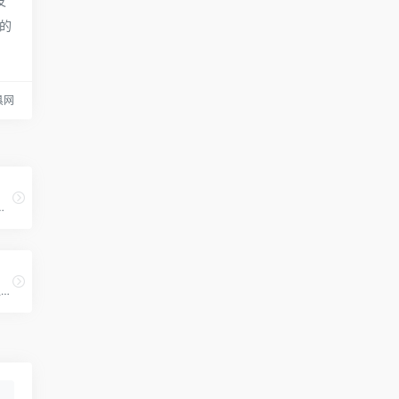
发
的
具网
操作技巧, word转pdf, word/ ppt排版, 页眉页脚, 目录, 打印, 数据透视, 段落设置, 表格图表, 学习wpsoffice软件, 就来wps自习室！
PPT格式转换是一款功能强大的幻灯片格式转换工具，支持将PPT文件转换为图片、HTML及PDF等格式