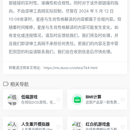
部链接的实时性、准确性和合规性。同时对于该外部链接的指
向，不由谬神工具网实际控制，尽管在 2024 年 5 月 12 日
10:08收录时，星座与生肖性格解读的内容都属于合规内容。但
随着时间推移，星座与生肖性格解读的内容可能发生变化，如
有变化或违规情况，请及时反馈给我们，我们将及时处理，并
且我们即谬神工具网不承担任何责任。若我们的内容无意中冒
犯到您的利益请联系我们，我们会在收到信息后尽快处理。
转载请注明本文地址：https://ms.duoo.cn/sites/744.html
相关导航
低端游戏
BMI计算
在线玩DOS游戏，在线玩游戏，低端游戏，性能最好的在线PC经典游戏站。 现在已完美支持手柄，3DFX Voodoo，罗兰MT-32及GM音源。致敬这个没有网游、没有手游、性能有限却又最有创造力的游戏黄金时代
这款产品是一款免费的体质测试工具，可以帮助用户快速测量自己的身体素质。它提供了体重、身高多个项目的测量标准。特点和优势：该产品采用了简单的操作方法和实用的功能，可以让用户快速准确地测量自己的身体素质
人生重开模拟器
红白机游戏盒
人生重开模拟器 liferestart life restart remake 人生重来
在线免费畅玩或下载红白机游戏，包括魂斗罗，超级玛丽，坦克大战等小霸王经典游戏，让我们一同找回童年的快乐！玩红白机游戏，就认准红白机游戏盒！