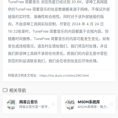
TuneFree 简繁音乐 浏览热度已经达到 20.6K，谬神工具网提
供的TuneFree 简繁音乐的信息数据都来源于网络，不保证外部
链接的实时性、准确性和合规性。同时对于该外部链接的指
向，不由谬神工具网实际控制，尽管在 2024 年 4 月 24 日
16:32收录时，TuneFree 简繁音乐的内容都属于合规内容。但
随着时间推移，TuneFree 简繁音乐的内容可能发生变化，如有
变化或违规情况，请及时反馈给我们，我们将及时处理，并且
我们即谬神工具网不承担任何责任。若我们的内容无意中冒犯
到您的利益请联系我们，我们会在收到信息后尽快处理。
转载请注明本文地址：https://ms.duoo.cn/sites/380.html
相关导航
网易云音乐
MSDN系统库
网易云音乐是一款专注于发现与分享的音乐产品，依托专业音乐人、DJ、好友推荐及社交功能，为用户打造全新的音乐生活。
MSDN系统库－致力于原版windows生态服务，免费为你提供我告诉你msdn原版纯净系统，原版win11，win10，win8/8.1，win7系统下载，原版office全系列下载与安装等服务