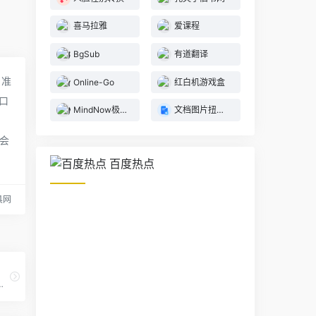
喜马拉雅
爱课程
BgSub
有道翻译
、准
Online-Go
红白机游戏盒
淘口
MindNow极简思维导图
文档图片扭曲修复恢复
会
百度热点
具网
实验室作为实力技术支撑的网络安全领先品牌。腾讯安全以“一起，捍卫美好”为使命，致力于与客户、伙伴携手共进，追求卓越，全力守护数字世界美好未来。