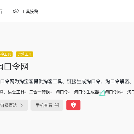
行
工具投稿
谬神工具
运营工具
淘口令网
淘口令网为淘宝客提供淘客工具、链接生成淘口令、淘口令解密、
签：
运营工具
二合一转换
淘口令
淘口令生成器
淘口令网
淘
链接直达
手机查看