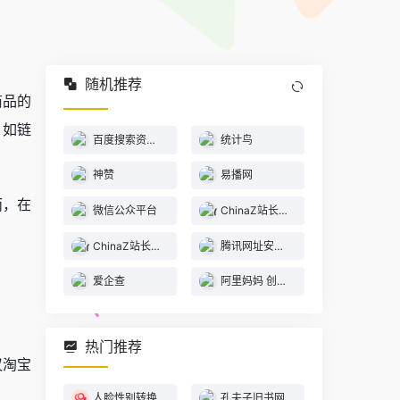
随机推荐
商品的
，如链
百度搜索资源平台
统计鸟
神赞
易播网
而，在
微信公众平台
ChinaZ站长工具
ChinaZ站长工具导航
腾讯网址安全中心
。
爱企查
阿里妈妈 创意中心
热门推荐
议淘宝
人脸性别转换
孔夫子旧书网