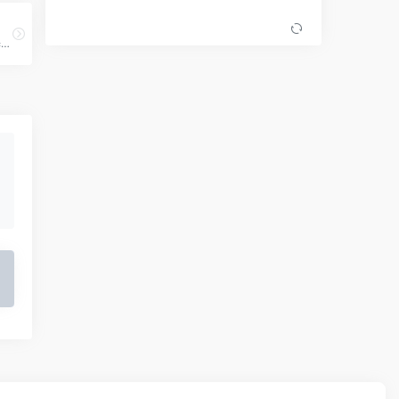
神赞电商内容整合营销，基于微信，小红书，抖音，微博等为品牌提供全域种草推广，电商转化全链路营销服务，包括品牌传播，KOL投放，品牌种草，内容带货，店铺引流，广告投放等，同时也为内容创业者流量变现赋能。