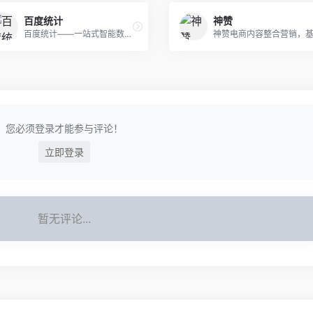
百度统计
神赞
百度统计——一站式智能数据分析与应用平台，百度统计是百度推出的一款免费的专业网站流量分析工具，能够告诉用户访客是如何找到并浏览用户的网站，在网站上做了些什么，有了这些信息，可以帮助用户改善访客在用户的网站上的使用体验，不断提升网站的投资回报率。“世界很复杂，百度更懂你”，百度统计提供了几十种图形化报告，全程跟踪访客的行为路径。同时，百度统计集成百度推广数据，帮助用户及时了解百度推广效果并优化推广方案。
您必须登录才能参与评论！
立即登录
暂无评论...