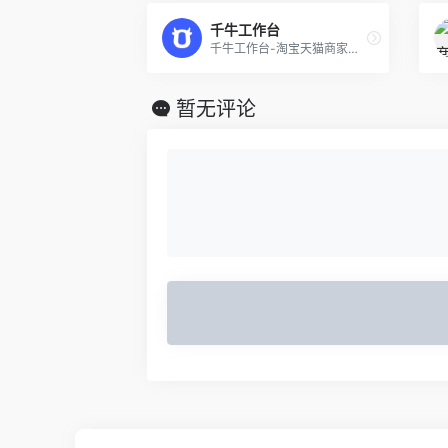
千牛工作台
千牛工作台-淘宝天猫商家后台，一站式解决商家核心经营链路需求,聚焦产品体验与服务,服务千万活跃商家,日均电商资讯浏览百万次,数万家服务商合作伙伴打造服务生态闭环,提供完整电商解决方案
暂无评论