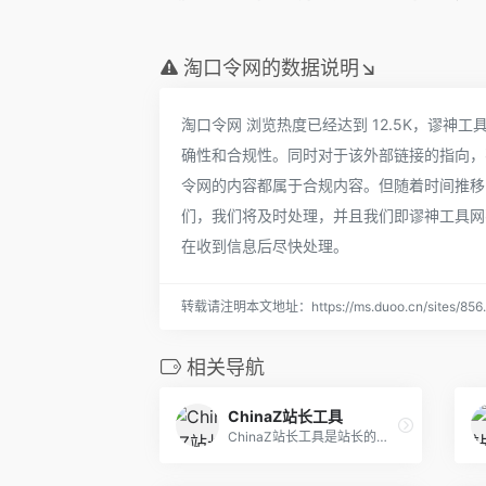
淘口令网的数据说明↘
淘口令网 浏览热度已经达到 12.5K，谬
确性和合规性。同时对于该外部链接的指向，不由谬
令网的内容都属于合规内容。但随着时间推移
们，我们将及时处理，并且我们即谬神工具网
在收到信息后尽快处理。
转载请注明本文地址：https://ms.duoo.cn/sites/856.
相关导航
ChinaZ站长工具
ChinaZ站长工具是站长的必备工具。经常上站长工具可以了解SEO数据变化。还可以检测网站死链接、蜘蛛访问、HTML格式检测、网站速度测试、友情链接检查、网站域名IP查询、PR、权重查询、alexa、whois查询等等。