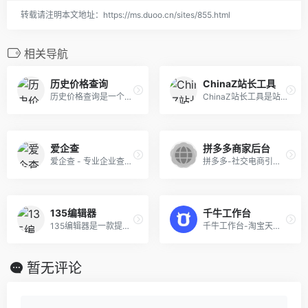
转载请注明本文地址：https://ms.duoo.cn/sites/855.html
相关导航
历史价格查询
ChinaZ站长工具
历史价格查询是一个网上购物神器，让你方便掌握商品的历史价格走势，轻松识别商家的虚假促销、真假降价，目前支持京东淘宝天猫苏宁等10多个主流电商!
ChinaZ站长工具是站长的必备工具。经常上站长工具可以了解SEO数据变化。还可以检测网站死链接、蜘蛛访问、HTML格式检测、网站速度测试、友情链接检查、网站域名IP查询、PR、权重查询、alexa、whois查询等等。
爱企查
拼多多商家后台
爱企查 - 专业企业查询平台 - 工商信息查询系统，爱企查是百度推出的企业信用查询工具,提供一站式的企业信息查询服务,能够快速查询浏览工商信息、企业法人股东、主要成员、变更记录、企业风险、企业股权、网站icp备案、对外投资、分支机构、年报、企业财务信息等相关信息,查询信息就到爱企查官网,省时省力！
拼多多-社交电商引领者，官方入驻平台，0元开店1分钟入驻。开网店就选拼多多，新电商新机遇。社交电商流量红利期，获客成本超低，抢占巨额流量入口极速打造爆款。拼多多商家后台，全流程开店教程，从新手入门到进阶玩法，手把手教你开网店，已经有上千万卖家在拼多多入驻赚钱了。入驻、上新、货源、客服、物流、售后，一切问题在拼多多都迎刃而解。海量资源位，超多无门槛活动，新店老店都能上。超多店铺营销推广工具，新手开店不怕没客源。专属对接小二，帮你解决店铺运营困惑。
135编辑器
千牛工作台
135编辑器是一款提供微信公众号文章排版和内容编辑的在线工具，样式丰富，支持秒刷、收藏样式和颜色、图片素材编辑、图片水印、一键排版等功能，轻松编辑微信公众号图文。
千牛工作台-淘宝天猫商家后台，一站式解决商家核心经营链路需求,聚焦产品体验与服务,服务千万活跃商家,日均电商资讯浏览百万次,数万家服务商合作伙伴打造服务生态闭环,提供完整电商解决方案
暂无评论