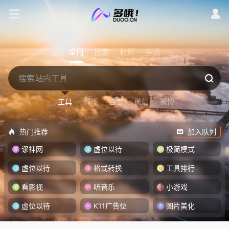
常用
搜索
社区
生活
工具
标签
百度
微信
微博
热门推荐
加入队列
谬神网
虚位以待
极简模式
虚位以待
格式转换
工具排行
看影视
听音乐
小游戏
虚位以待
K11广告位
图片美化