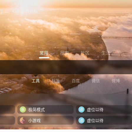
行
工具投稿
常用
搜索
社区
生活
工具
标签
百度
微信
微博
极简模式
虚位以待
小游戏
虚位以待