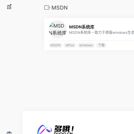
MSDN
MSDN系统库
MSDN
office
windows
下载