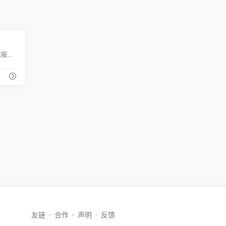
2
MSDN系统库－致力于原版windows生态服务，免费为你提供我告诉你msdn原版纯净系统，原版win11，win10，win8/8.1，win7系统下载，原版office全系列下载与安装等服务
友链
合作
声明
反馈