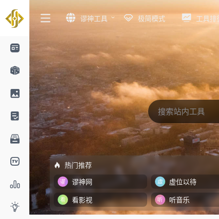
谬神工具
极简模式
工具排
热门推荐
谬神网
虚位以待
看影视
听音乐