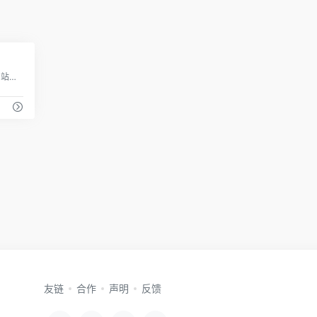
1
芒果TV-MGTV-大家都在看的在线视频网站-热门综艺最新电影电视剧在线观看。芒果TV上线于2014年4月，是以视听互动为核心，融网络特色与电视特色于一体，实现“多屏合一”独播、跨屏、自制的新媒体视听综合传播服务平台，同时也是湖南广电旗下唯一互联网视频平台。
友链
合作
声明
反馈