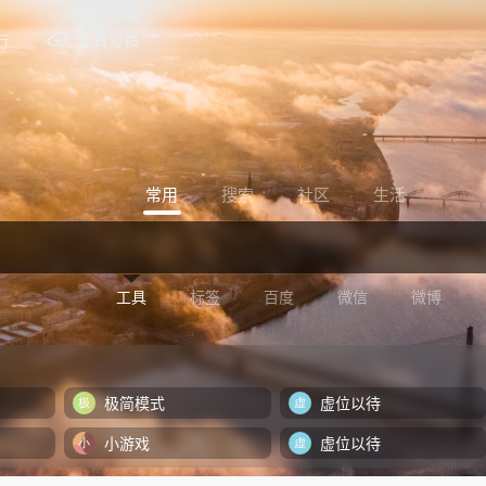
行
工具投稿
常用
搜索
社区
生活
工具
标签
百度
微信
微博
极简模式
虚位以待
小游戏
虚位以待