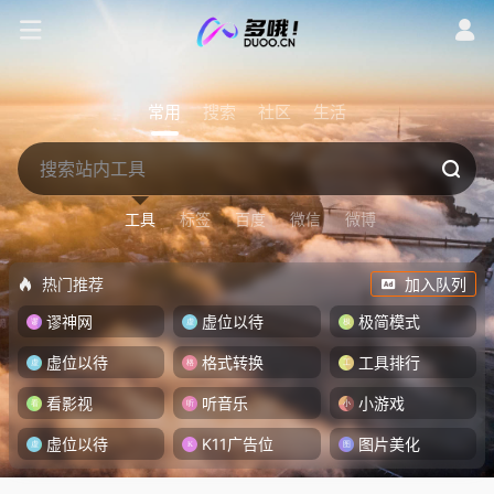
常用
搜索
社区
生活
工具
标签
百度
微信
微博
热门推荐
加入队列
谬神网
虚位以待
极简模式
虚位以待
格式转换
工具排行
看影视
听音乐
小游戏
虚位以待
K11广告位
图片美化