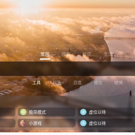
行
工具投稿
常用
搜索
社区
生活
工具
标签
百度
微信
微博
极简模式
虚位以待
小游戏
虚位以待