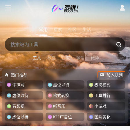
常用
搜索
社区
生活
工具
标签
百度
微信
微博
热门推荐
加入队列
谬神网
虚位以待
极简模式
虚位以待
格式转换
工具排行
看影视
听音乐
小游戏
虚位以待
K11广告位
图片美化