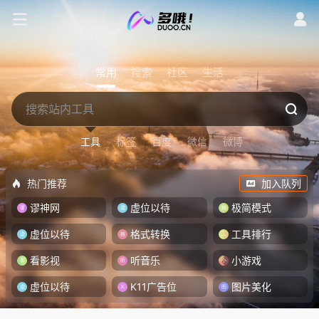
常用
搜索
社区
生活
工具
标签
百度
微信
微博
热门推荐
加入队列
谬神网
虚位以待
极简模式
虚位以待
格式转换
工具排行
看影视
听音乐
小游戏
虚位以待
K11广告位
图片美化