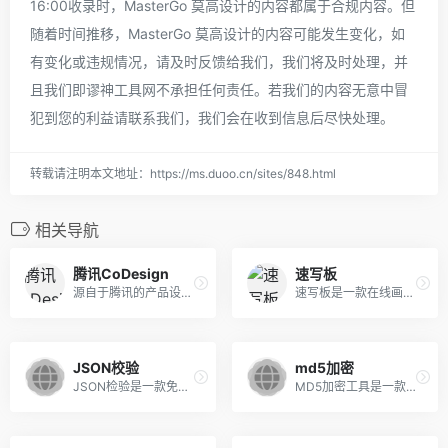
16:00收录时，MasterGo 莫高设计的内容都属于合规内容。但
随着时间推移，MasterGo 莫高设计的内容可能发生变化，如
有变化或违规情况，请及时反馈给我们，我们将及时处理，并
且我们即谬神工具网不承担任何责任。若我们的内容无意中冒
犯到您的利益请联系我们，我们会在收到信息后尽快处理。
转载请注明本文地址：https://ms.duoo.cn/sites/848.html
相关导航
腾讯CoDesign
速写板
源自于腾讯的产品设计研发一站式协作平台，支持在线导入预览 Sketch 设计稿、自动生成设计标注切图，灵活调用图标库、素材库，支持多种插件上传，让产品设计更轻松高效
速写板是一款在线画画网站及画图工具，支持画画、画图、画思维导图、流程图、草图、图片生成、素材导入、SVG导出等功能，支持图片制作、SVG制作等。用户可通过画笔、喷漆、插入文字、图形库、素材库及功能菜单快捷高效的画画、画图、制作并分享精美的图片等。
JSON校验
md5加密
JSON检验是一款免费的、高效的Json检验工具，适合所有JavaScript开发人员使用，旨在通过实时监测和分析Json文件来诊断和排除潜在的JavaScript错误
MD5加密工具是一款安全高效的密码强度评估工具，可以方便地用于各种在线活动和应用程序中。它基于流行的 MD5 算法。是一款安全、可靠、易用的密码强度评估工具，可帮助用户有效地保护敏感信息和隐私