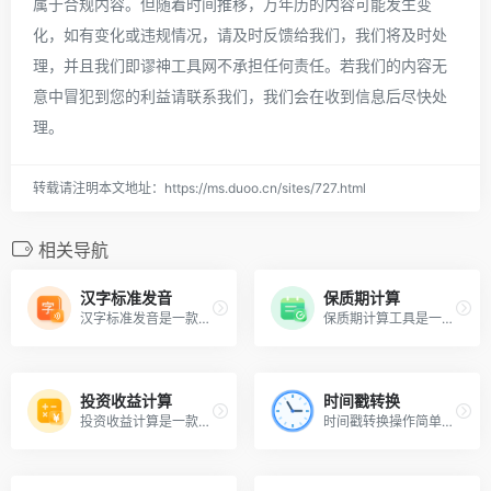
属于合规内容。但随着时间推移，万年历的内容可能发生变
化，如有变化或违规情况，请及时反馈给我们，我们将及时处
理，并且我们即谬神工具网不承担任何责任。若我们的内容无
意中冒犯到您的利益请联系我们，我们会在收到信息后尽快处
理。
转载请注明本文地址：https://ms.duoo.cn/sites/727.html
相关导航
汉字标准发音
保质期计算
汉字标准发音是一款免费、在线的语音工具，为用户带来了高效和实用的汉语学习体验。无论是初学者还是有经验的用户，使用它都能够快速提升自己的汉语表达能力，让自己的语言和沟通能力更上一层楼
保质期计算工具是一款免费的的工具，可以用来计算食品、饮料、药品等物品的保质期。这款工具提供了强大的保质期计算功能，可以准确地计算各种物品的保质期日期。 保质期计算工具还可以用来计算库存有效期和物流运输期限等，保质期计算工具是一款功能丰富、实用的工具，可以帮助用户快速、准确地计算各种物品的保质期日期
投资收益计算
时间戳转换
投资收益计算是一款智能化的投资收益计算工具，它可以根据用户的投资组合自动计算和比较每个产品的收益率，并提供详细的数据以供参考，该工具还具备人性化的设计和操作简单方便的优点，让用户可以在短时间内轻松掌握使用方法。可以帮助您快速计算和比较投资收益，助您实现理财目标。
时间戳转换操作简单易用，只需打开工具，选择要转换的时间戳格式，点击“开始转换”按钮即可完成转换。时间戳转换是一款非常出色的时间戳转换工具，适合各类人群使用