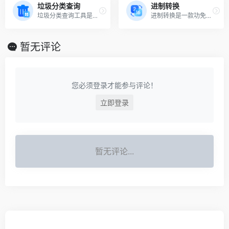
垃圾分类查询
进制转换
垃圾分类查询工具是一款免费的工具，可以用来查询生活中的垃圾分类情况。这款工具提供了实时更新的垃圾分类。让用户更加清晰地了解垃圾分类的具体方法和要求。更好地理解和管理垃圾分类工作
进制转换是一款功免费的在线工具，可以用来解决许多实际问题。它包含了二进制、八进制、十进制度转换等多种进制转换。进制转换工具是一款出色的数学运算工具，可以成为用户生产力和效率的重要工具之一
暂无评论
您必须登录才能参与评论！
立即登录
暂无评论...