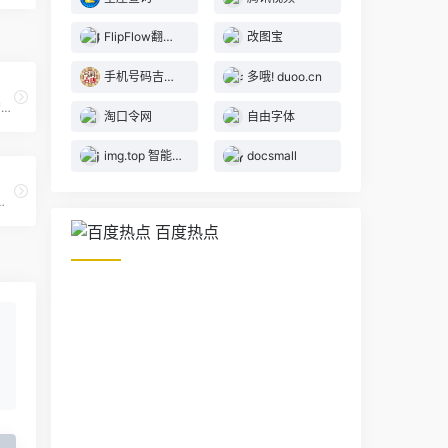
FlipFlow翻页时钟
改图宝
手机号码吉凶查询
多哦! duoo.cn
天翼云盘是中国电信推出的云存储服务，为用户提供跨平台的文件存储、备份、同步及分享服务，是国内领先的免费网盘，安全、可靠、稳定、快速。天翼云盘为用户守护数据资产。
淘口令网
自由字体
img.top 智能在线图像压缩
docsmall
, 免费公共图床, 提供图片上传和图片外链服务, 原图保存, 全球CDN加速.
百度热点