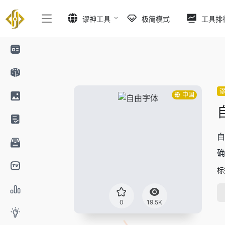
谬神工具
极简模式
工具排
中国
自
确
标
0
19.5K