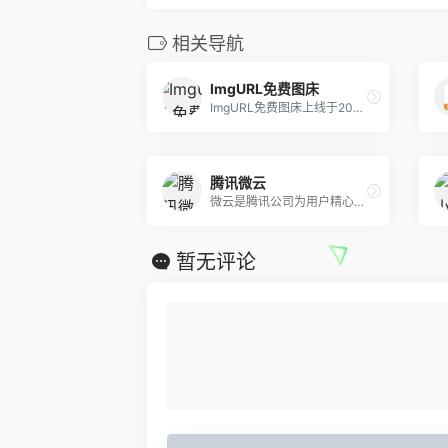
相关导航
ImgURL免费图床
ImgURL免费图床上线于2017年12月，累积托管图片超过100万。ImgURL可以快速将图片转换为URL链接，为您提供简单、稳定、可信赖的图片上传于外链分享服务。
腾讯微云
微云是腾讯公司为用户精心打造的一项智能云服务, 您可以通过微云方便地在手机和电脑之间同步文件、推送照片和传输数据。
暂无评论