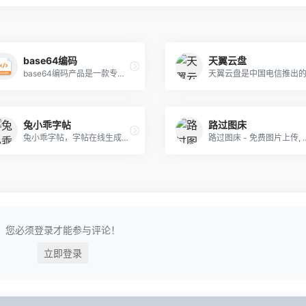
base64编码
天翼云盘
base64编码产品是一款专业的Base64编码工具，支持对文本、图像类型的文件进行Base64编码。它拥有直观的界面、高效的编码速度和稳定的性能表现，可以满足用户在各种场景下的需求。采用了最先进的计算机技术和独特的编码算法，使得编码过程快速、准确、可靠，非常适合图片和文本转码需求人的使用
兔小乖字帖
路过图床
兔小乖字帖，字帖在线生成PDF打印等。
路过图床 - 免费图片上传, 专业图片外链, 免费公共图床，路过图床
您必须登录才能参与评论！
立即登录