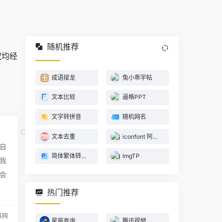
随机推荐
权均经
成语接龙
兔小乖字帖
文本比较
逼格PPT
文字转拼音
随机网名
、
文本去重
iconfont 阿里巴巴矢量图标库
，自
简体繁体转换器
ImgTP
我
会
热门推荐
具网
星座查询
腾讯视频