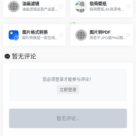
油画滤镜
极简壁纸
油画滤镜这款产品是一款在线图片处理工具。通过该产品的处理，可以让照片变得更加生动、有趣，展现出不同的风格和个人喜好。油画滤镜采用了先进的技术和个性化的外观设计，使得图像处理更加快捷、方便、灵活。
极简壁纸,4K高清电脑桌面壁纸图库,海量4K电脑壁纸,壁纸网站,美女,动漫,风景,4k高清,4k超清,电脑壁纸桌面
图片格式转换
图片转PDF
图片转换是一款在线图片转换工具，可以帮助用户将图片转换为jpg、png、webp、bmp格式，这款产品操作简单方便，支持多种转换方法和效果，同时也具备了良好的兼容性和可靠性，适用于各种设备。图片转换产品的操作流程很简单，只需要选择要转换的图片，然后点击“转换”按钮即可。用户也可以根据自己的需求和喜好进行修改和调整
将若干JPG或PNG图片转为PDF文件
暂无评论
您必须登录才能参与评论！
立即登录
暂无评论...