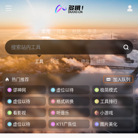
常用
搜索
社区
生活
工具
标签
百度
微信
微博
热门推荐
加入队列
谬神网
虚位以待
极简模式
虚位以待
格式转换
工具排行
看影视
听音乐
小游戏
虚位以待
K11广告位
图片美化