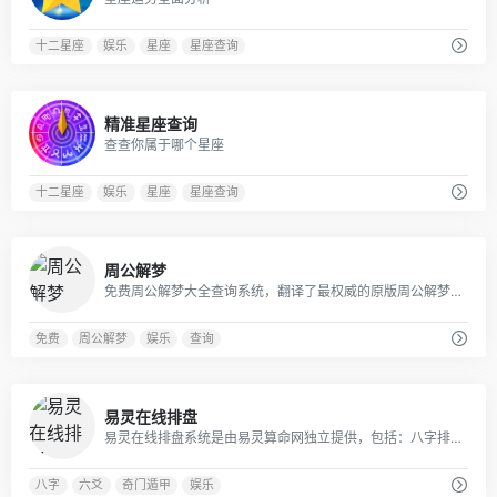
十二星座
娱乐
星座
星座查询
0
精准星座查询
查查你属于哪个星座
十二星座
娱乐
星座
星座查询
2
周公解梦
免费周公解梦大全查询系统，翻译了最权威的原版周公解梦资料，拥有最全面的现代周公解梦破解大全查询数据，供广大网友进行解梦查询。同时有免费在线解梦平台为网友解答梦境。
免费
周公解梦
娱乐
查询
0
易灵在线排盘
易灵在线排盘系统是由易灵算命网独立提供，包括：八字排盘、梅花易数排盘、六爻排盘、奇门遁甲排盘、紫微斗数排盘、玄空飞星排盘、大六壬排盘等十大玄学排盘系统，是算命大师和风水大师必备之常用工具，值得收藏
八字
六爻
奇门遁甲
娱乐