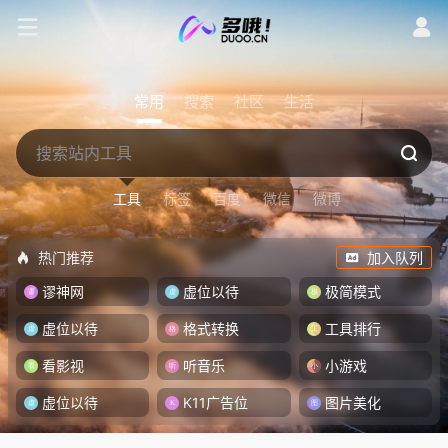
常用
搜索
社区
生活
工具
标签
百度
微信
微博
热门推荐
加入队列
谬神网
虚位以待
极简模式
虚位以待
格式转换
工具排行
看影视
听音乐
小游戏
虚位以待
K11广告位
图片美化