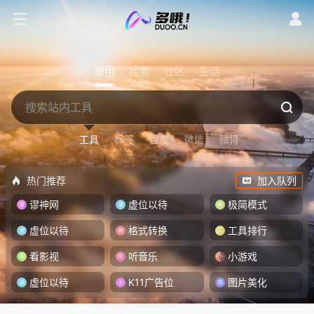
常用
搜索
社区
生活
工具
标签
百度
微信
微博
热门推荐
加入队列
谬神网
虚位以待
极简模式
虚位以待
格式转换
工具排行
看影视
听音乐
小游戏
虚位以待
K11广告位
图片美化