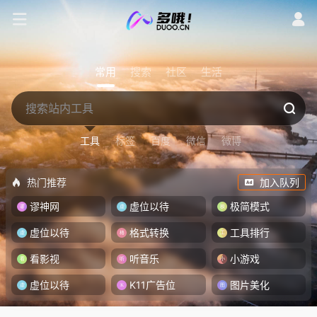
常用
搜索
社区
生活
工具
标签
百度
微信
微博
热门推荐
加入队列
谬神网
虚位以待
极简模式
虚位以待
格式转换
工具排行
看影视
听音乐
小游戏
虚位以待
K11广告位
图片美化