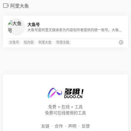
阿里大鱼
1
大鱼号
大鱼号是阿里文娱体系为内容创作者提供的统一账号。大鱼号实现了阿里文娱体系一点接入，多点分发。内容创作者一点接入大鱼号，上传图文/视频可被分发到UC、优酷、土豆、淘系客户端，未来还会扩展到豌豆荚、神马搜索、PP助手等。
大鱼号
短内容
阿里大鱼
阿里文娱
免费 + 在线 + 工具
免费可在线使用的工具
友链
合作
声明
反馈