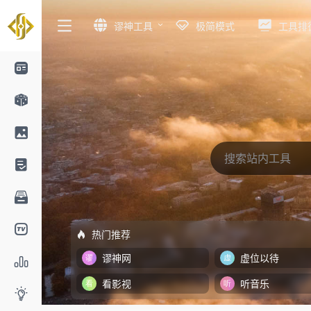
谬神工具
极简模式
工具排
热门推荐
谬神网
虚位以待
看影视
听音乐