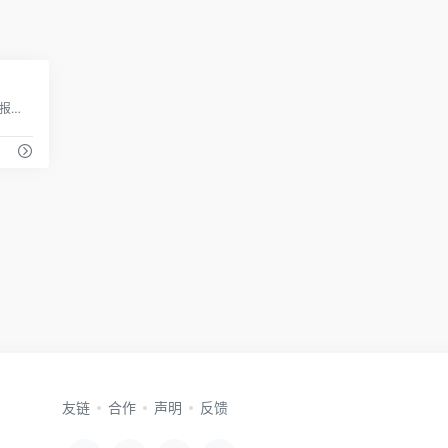
0
辞职信网为你提供辞职信范文大全、辞职报告模板，教你辞职信怎么写和辞职信格式、离职原因，通过本站学会如何写辞职申请、辞呈，让你的辞职申请书与众不同
友链
合作
声明
反馈