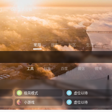
行
工具投稿
常用
搜索
社区
生活
工具
标签
百度
微信
微博
极简模式
虚位以待
小游戏
虚位以待