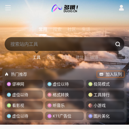
常用
搜索
社区
生活
工具
标签
百度
微信
微博
热门推荐
加入队列
谬神网
虚位以待
极简模式
虚位以待
格式转换
工具排行
看影视
听音乐
小游戏
虚位以待
K11广告位
图片美化