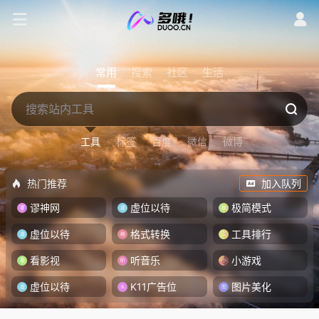
常用
搜索
社区
生活
工具
标签
百度
微信
微博
热门推荐
加入队列
谬神网
虚位以待
极简模式
虚位以待
格式转换
工具排行
看影视
听音乐
小游戏
虚位以待
K11广告位
图片美化