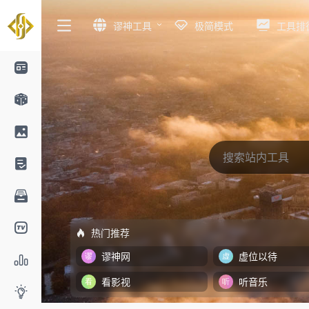
谬神工具
极简模式
工具排
热门推荐
谬神网
虚位以待
看影视
听音乐