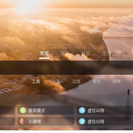
行
工具投稿
常用
搜索
社区
生活
工具
标签
百度
微信
微博
极简模式
虚位以待
小游戏
虚位以待