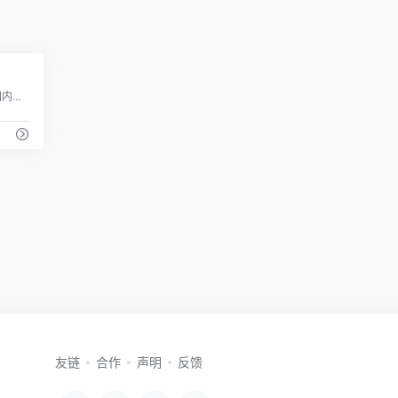
0
易播网是中国专业的广告信息查询平台,国内领先的媒体广告行业门户网站,涵盖了各类户外广告、灯箱广告、电梯广告、墙体广告、广告牌等优质媒介网络资源。
友链
合作
声明
反馈