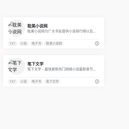
4
耽美小说网
耽美小说网为广大书友提供小说排行榜以及免费全本小说，网站没有广告页面简洁，尽保书友都能阅览到最新热门小说！
TXT
小说
电子书
耽美小说网
0
笔下文学
笔下文学 - 最快更新热门网络小说最新章节，推荐最好看的网络小说排行榜，全站阅读无弹窗广告，全本小说免费阅读，最好看的网络小说尽在笔下文学。
TXT
小说
电子书
笔下文学