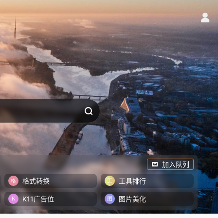
加入队列
格式转换
工具排行
K11广告位
图片美化