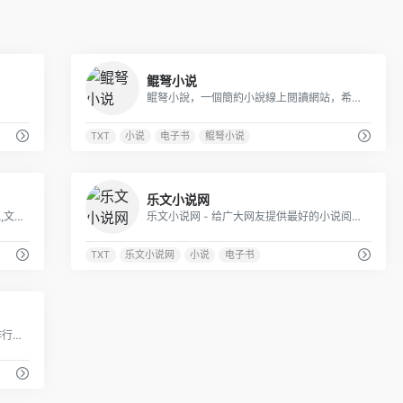
1
2
鲲弩小说
鲲弩小說，一個簡約小說線上閱讀網站，希望隨時隨地帶給您美妙閱讀時光。
TXT
小说
电子书
鲲弩小说
1
2
乐文小说网
久久小说下载网主要提供txt格式网络小说,文学名著,学习教程,社科书籍电子书免费下载.本站的宗旨在于为您提供海量的txt小说下载,欢迎您经常光临!
乐文小说网 - 给广大网友提供最好的小说阅读服务，全站小说免费阅读并且无弹窗，乐文小说网是最值得你收藏的小说阅读网站。
TXT
乐文小说网
小说
电子书
2
八零电子书提供精彩小说阅读,各种小说排行榜,免费好看的小说,提供穿越小说,都市小说,言情小说,玄幻小说,重生小说,网游小说,武侠小说,历史小说等全本全集完结小说在线阅读及txt下载.