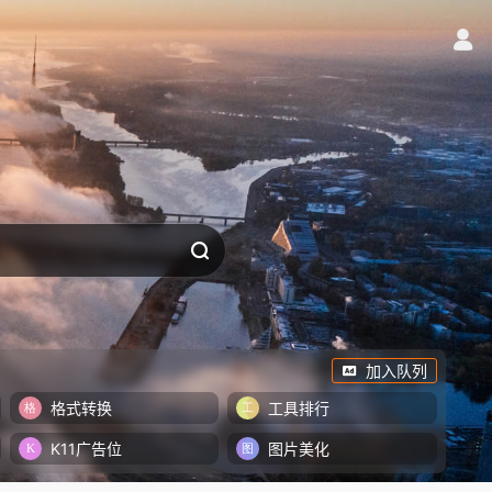
加入队列
格式转换
工具排行
K11广告位
图片美化