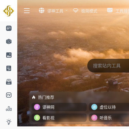
谬神工具
极简模式
工具排
热门推荐
谬神网
虚位以待
看影视
听音乐