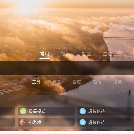
行
工具投稿
常用
搜索
社区
生活
工具
标签
百度
微信
微博
极简模式
虚位以待
小游戏
虚位以待