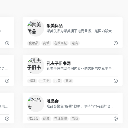
0
0
聚美优品
全球领先的综合性网上购物中心。超过100万种商品在线热销！图书、童书、绘本、中小学教辅、文学小说、音像、母婴、家居、服装、鞋包等几十大类，正版保证，低至2折（自营图书满49元免运费。当当网一贯秉承提升顾客体验的承诺，自助退换货便捷又放心）
聚美优品为聚美旗下电商业务，是国内最大的化妆品电商平台。聚美先后在电子商务、影视娱乐、共享经济等创新赛道持续发力，孵化出一系列行业领军企业。
化妆品
商城
在线商城
电商
0
1
孔夫子旧书网
考拉海购-阿里巴巴旗下以跨境业务为主的会员电商，主打官方自营，全球直采的模式，为会员精选全球品质好货，保证极致性价比，全方位服务黑卡会员。
孔夫子旧书网是国内专业的古旧书交易平台，汇集全国各地13000家网上书店，50000家书摊，展示多达9000万种书籍；大量极具收藏价值的古旧珍本（明清、民国古籍善本，珍品期刊，名人墨迹，民国珍本，绝版书等）在孔网展示与交易，吸引了大量的学者、研究人员和藏书人长时间在线关注并参与。找图书网站、在网上买书、开网上书店卖书，首选孔夫子旧书网。
书籍
二手书
古籍
商城
2
0
唯品会
苏宁易购-综合网上购物平台，商品涵盖家电、手机、电脑、超市、母婴、服装、百货、海外购等品类。送货更准时、价格更超值、上新货更快，正品行货、全国联保、可门店自提，全网更低价，让您放心去喜欢！
唯品会聚焦“好货”战略，坚持与“好品牌”合作，通过专业买手团队深入挖掘“好款式”，通过与品牌建立强供应链“好质量”供货体系，实现货品的“好价格”，为消费者提供极致性价比的品质好物。
唯品会
商城
在线商城
电商