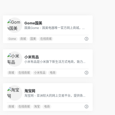
0
Gome国美
国美Gome - 国美电器唯一官方网上商城，中国领先的专业家电网购平台.全球品牌电视、洗衣机、电脑、手机、数码、空调、电脑配件、生活电器、网络产品等正品行货，更低价格，更快送达，为您提供便捷、诚信的服务.
Gome
商城
国美
在线商城
1
小米有品
小米有品是小米旗下新生活方式电商，致力于成为新中产优选的精品电商平台。有品坚持依从小米产品观进行选品及育品，为用户提供具备高品质、高颜值、科技感的好产品，为生活提供全场景解决方案。
商城
在线商城
小米有品
电商
4
淘宝网
淘宝网 - 亚洲较大的网上交易平台，提供各类服饰、美容、家居、数码、话费/点卡充值… 数亿优质商品，同时提供担保交易(先收货后付款)等安全交易保障服务，并由商家提供退货承诺、破损补寄等消费者保障服务，让你安心享受网上购物乐趣！
商城
在线商城
淘宝
电商