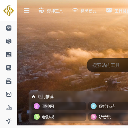
谬神工具
极简模式
工具排
热门推荐
谬神网
虚位以待
看影视
听音乐