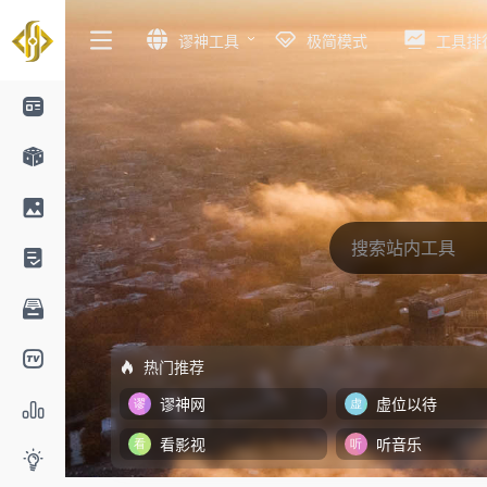
谬神工具
极简模式
工具排
热门推荐
谬神网
虚位以待
看影视
听音乐