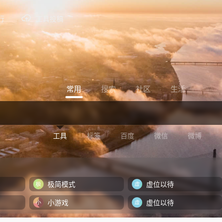
行
工具投稿
常用
搜索
社区
生活
工具
标签
百度
微信
微博
极简模式
虚位以待
小游戏
虚位以待