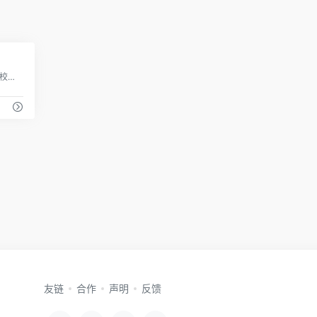
1
来自清华大学人机交互实验室，提供智能校对、网站巡检、文档比对和AI写作四大特色服务，为企事业单位的文字工作者带来高效的写作和核对体验，降低写作的难度，提高核对效率和准确率。
友链
合作
声明
反馈