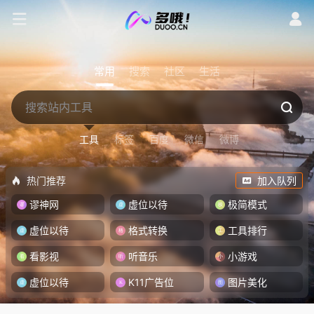
常用
搜索
社区
生活
工具
标签
百度
微信
微博
热门推荐
加入队列
谬神网
虚位以待
极简模式
虚位以待
格式转换
工具排行
看影视
听音乐
小游戏
虚位以待
K11广告位
图片美化