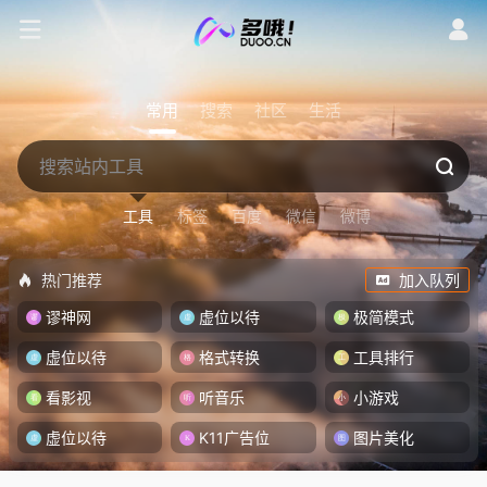
常用
搜索
社区
生活
工具
标签
百度
微信
微博
热门推荐
加入队列
谬神网
虚位以待
极简模式
虚位以待
格式转换
工具排行
看影视
听音乐
小游戏
虚位以待
K11广告位
图片美化