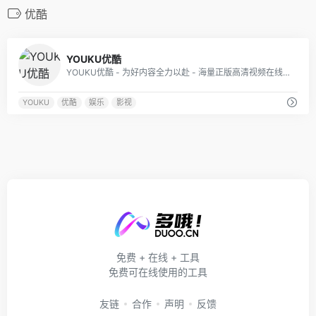
优酷
3
YOUKU优酷
YOUKU优酷 - 为好内容全力以赴 - 海量正版高清视频在线观看！优酷网于2006年6月21日创立，12月21日正式上线，是中国领先的在线视频平台。优酷现为阿里巴巴集团数字媒体及娱乐板块的核心业务之一，也是阿里巴巴集团“Double H（健康与快乐）”战略的组成部分。优酷现支持PC、电视、移动、车载四大终端，兼具版权、合制、自制、用户生成内容(UGC)、专业生成内容(PGC)及直播等多种内容形态。
YOUKU
优酷
娱乐
影视
免费 + 在线 + 工具
免费可在线使用的工具
友链
合作
声明
反馈