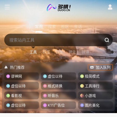
常用
搜索
社区
生活
工具
标签
百度
微信
微博
热门推荐
加入队列
谬神网
虚位以待
极简模式
虚位以待
格式转换
工具排行
看影视
听音乐
小游戏
虚位以待
K11广告位
图片美化