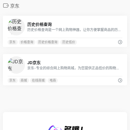
京东
0
历史价格查询
历史价格查询是一个网上购物神器，让你方便掌握商品的历史价格走势，轻松识别商家的虚假促销、真假降价，目前支持京东淘宝天猫苏宁等10多个主流电商!
京东
价格查询
历史价格查询
历史低价
0
JD京东
京东-专业的综合网上购物商城，为您提供正品低价的购物选择、优质便捷的服务体验。商品来自全球数十万品牌商家，囊括家电、手机、电脑、服装、居家、母婴、美妆、个护、食品、生鲜等丰富品类，满足各种购物需求。
京东
商城
在线商城
电商