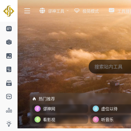
谬神工具
极简模式
工具排
热门推荐
谬神网
虚位以待
看影视
听音乐