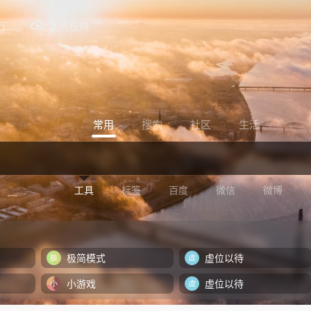
行
工具投稿
常用
搜索
社区
生活
工具
标签
百度
微信
微博
极简模式
虚位以待
小游戏
虚位以待