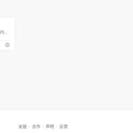
0
易播网是中国专业的广告信息查询平台,国内领先的媒体广告行业门户网站,涵盖了各类户外广告、灯箱广告、电梯广告、墙体广告、广告牌等优质媒介网络资源。
友链
合作
声明
反馈