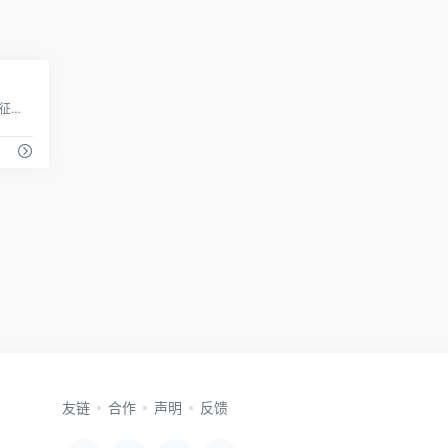
1
最新个人所得税计算器，采用最新个税起征点，个税税率表，提供工资、税后工资、年终奖、劳务报酬等个税累计预扣预缴计算方法，最好用的个税计算器,个税管理专家。
友链
合作
声明
反馈