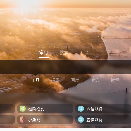
行
工具投稿
常用
搜索
社区
生活
工具
标签
百度
微信
微博
极简模式
虚位以待
小游戏
虚位以待