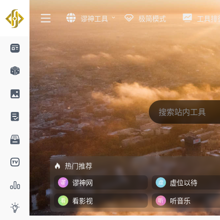
谬神工具
极简模式
工具排
热门推荐
谬神网
虚位以待
看影视
听音乐